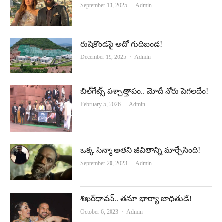
Author
September 13, 2025
Admin
రుషికొండపై అదో గుదిబండ!
Author
December 19, 2025
Admin
బిల్‌గేట్స్‌ పశ్చాత్తాపం.. మోదీ నోరు పెగలదేం!
Author
February 5, 2026
Admin
ఒక్క సిన్మా అతని జీవితాన్ని మార్చేసింది!
Author
September 20, 2023
Admin
శిఖర్‌ధావన్‌.. తనూ భార్యా బాధితుడే!
Author
October 6, 2023
Admin