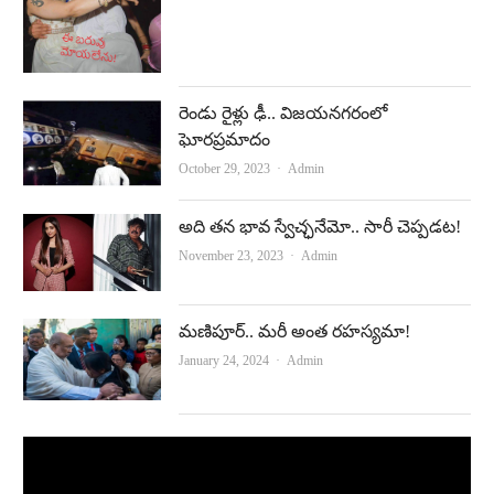
రెండు రైళ్లు ఢీ.. విజయనగరంలో
ఘోరప్రమాదం
Author
October 29, 2023
Admin
అది తన భావ స్వేచ్ఛనేమో.. సారీ చెప్పడట!
Author
November 23, 2023
Admin
మణిపూర్‌.. మరీ అంత రహస్యమా!
Author
January 24, 2024
Admin