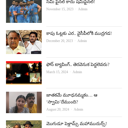
సెమీ ఫైనల్‌ కాదు షమీఫైనల్‌!
Author
November 15, 2023
Admin
కాపు ఓట్లకు ఎర.. వైసీపీలోకి ముద్రగడ!
Author
December 20, 2023
Admin
ఫోన్‌ ట్యాపింగ్‌.. తెరవెనుక పెద్దలెవరు?
Author
March 15, 2024
Admin
జాతకమే మూఢనమ్మకం… ఆ
‘స్వామి’దేముంది?
Author
August 20, 2024
Admin
మొగుడూ పెళ్లామ్స్ మహాముదుర్స్!