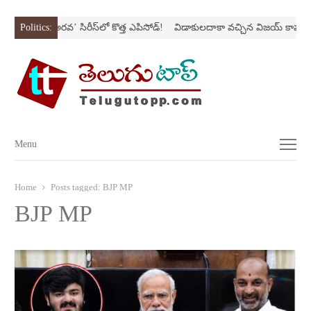
Nస్ట్రోక్‌
Politics:
‘అర‌వ’ సిరీస్‌లో కొత్త ఎపిసోడ్‌!
విడాకులదాకా వచ్చిన విజయ్‌ కాపురం
Menu
Menu
Home
Posts tagged:
BJP MP
BJP MP