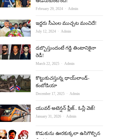
ఆడేసుకుంటోంది!
Author
February 29, 2024
Admin
ఇద్దరు సీఎంల ముచ్చట మంచిదే!
Author
July 12, 2024
Admin
డబ్బొస్తుందంటే గడ్డి తింటానికైనా
రెడీ!
Author
March 22, 2025
Admin
కొట్టుకుచస్తున్న థాయ్‌లాండ్‌-
కంబోడియా
Author
December 17, 2025
Admin
యువర్‌ అటెన్షన్‌ ప్లీజ్‌.. ఓన్లీ వెజ్‌!
Author
January 31, 2026
Admin
కొడుకును ఊరకుక్కలా ఉసిగొల్పిన