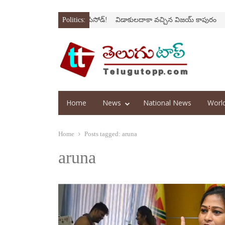
‌
‘అర‌వ’ సిరీస్‌లో కొత్త ఎపిసోడ్‌!
Politics:
విడాకులదాకా వచ్చిన విజయ్‌ కాపురం
‘ఫాదర్
Home
News
National News
Worl
Home
Posts tagged:
aruna
aruna