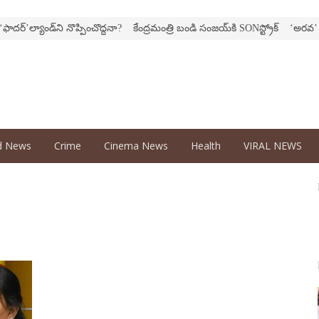
‌’ల్యాండ్‌ని నొప్పించొద్దనా?
కేంద్ర‌మంత్రి బండి సంజ‌య్‌కి SONస్ట్రోక్‌
‘అర‌వ’ సిరీస్‌
d News
Crime
Cinema News
Health
VIRAL NEWS