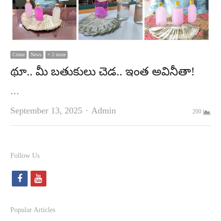
Crime
News
+ 2 more
థూ.. మీ బతుకులు చెడ.. ఇంత అవినీతా!
…
Author
September 13, 2025
Admin
200
Follow Us
f
y
a
o
c
u
Popular Articles