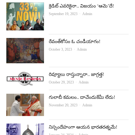
e
t
క్రెడిట్‌ ఎవరికైనా.. విజయం ‘ఆమె’దే!
b
u
Author
September 19, 2023
Admin
o
b
o
e
k
రేవంత్‌కోసం ఓ చండీయాగం!
Author
October 3, 2023
Admin
రివ్యూలు రాస్తున్నారా.. జాగ్రత్త!
Author
October 29, 2023
Admin
గులాబీ కమలం.. దాచేందుకేమీ లేదు!
Author
November 20, 2023
Admin
నిస్సందేహంగా ఆయన భారతరత్నమే!
Author
January 24, 2024
Admin