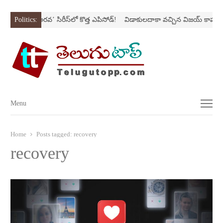
స్ట్రోక్‌
Politics:
‘అర‌వ’ సిరీస్‌లో కొత్త ఎపిసోడ్‌!
విడాకులదాకా వచ్చిన విజయ్‌ కాపురం
Menu
Menu
Home
Posts tagged:
recovery
recovery