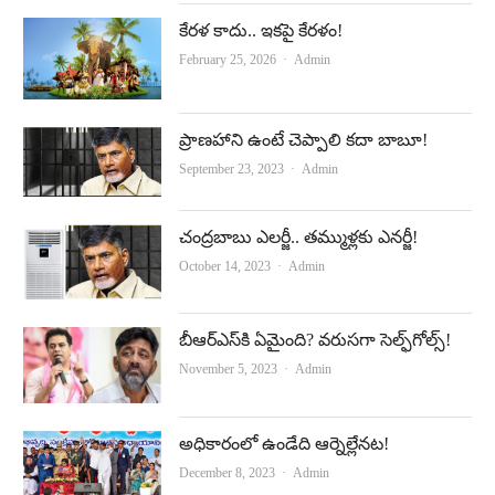
కేర‌ళ కాదు.. ఇక‌పై కేర‌ళం!
Author
February 25, 2026
Admin
ప్రాణహాని ఉంటే చెప్పాలి కదా బాబూ!
Author
September 23, 2023
Admin
చంద్రబాబు ఎలర్జీ.. తమ్ముళ్లకు ఎనర్జీ!
Author
October 14, 2023
Admin
బీఆర్‌ఎస్‌కి ఏమైంది? వరుసగా సెల్ఫ్‌గోల్స్‌!
Author
November 5, 2023
Admin
అధికారంలో ఉండేది ఆర్నెల్లేనట!
Author
December 8, 2023
Admin