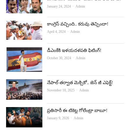
Author
January 24, 2024
Admin
కాంగ్రెస్‌ వచ్చింది.. కరువు తెచ్చిందా!
Author
April 4, 2024
Admin
డీఎంకేకి ఇళ‌య‌ద‌ళ‌ప‌తి ఫిటింగ్!
Author
October 30, 2024
Admin
నేపాల్‌ తర్వాత మెక్సికో.. జెన్‌ జీ ఎఫెక్ట్‌!
Author
November 18, 2025
Admin
ప్రతిసారీ ఈ టికెట్ల గోలేంట్రా బాబూ!
Author
January 9, 2026
Admin