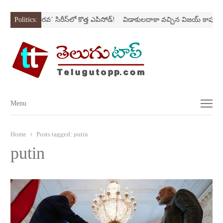
స్ట్రోక్‌
Politics:
‘అర‌వ’ సిరీస్‌లో కొత్త ఎపిసోడ్‌!
విడాకులదాకా వచ్చిన విజయ్‌ కాపురం
Menu
Menu
Home
Posts tagged:
putin
putin