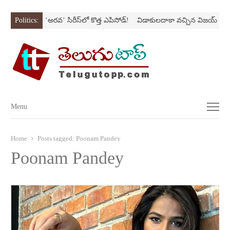
 SONస్ట్రోక్‌
Politics:
‘అర‌వ’ సిరీస్‌లో కొత్త ఎపిసోడ్‌!
విడాకులదాకా వచ్చిన విజయ్‌ కాపు
Menu
Menu
Home
Posts tagged:
Poonam Pandey
Poonam Pandey