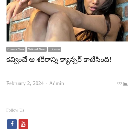
Cinema News
National News
+ 2 more
క‌వ్వించే ఆ శ‌రీరాన్ని క్యాన్సర్ కాటేసింది!
…
Author
February 2, 2024
Admin
372
Follow Us
f
y
a
o