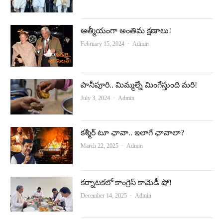
ఆత్మీయంగా అంతిమ క్షణాలు!
Author
February 15, 2024
Admin
పానీపూరి.. మిమ్మల్నే మింగేస్తుంది మరి!
Author
July 3, 2024
Admin
కశ్మీర్‌ టూ ఛావా.. ఇలాగే ఛావాలా?
Author
March 22, 2025
Admin
కర్నాటకలో కాంగ్రెస్‌ కామెడీ షో!
Author
December 14, 2025
Admin