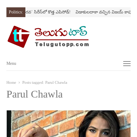
స్ట్రోక్‌
Politics:
‘అర‌వ’ సిరీస్‌లో కొత్త ఎపిసోడ్‌!
విడాకులదాకా వచ్చిన విజయ్‌ కాపురం
Menu
Menu
Home
Posts tagged:
Parul Chawla
Parul Chawla