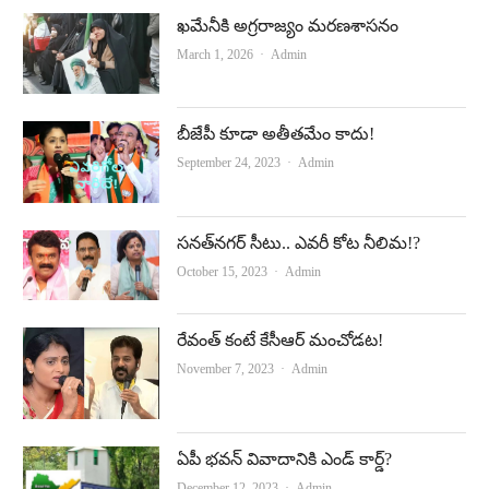
ఖమేనీకి అగ్రరాజ్యం మరణశాసనం
Author
March 1, 2026
Admin
బీజేపీ కూడా అతీతమేం కాదు!
Author
September 24, 2023
Admin
సనత్‌నగర్‌ సీటు.. ఎవరీ కోట నీలిమ!?
Author
October 15, 2023
Admin
రేవంత్‌ కంటే కేసీఆర్‌ మంచోడట!
Author
November 7, 2023
Admin
ఏపీ భవన్‌ వివాదానికి ఎండ్‌ కార్డ్‌?
Author
December 12, 2023
Admin