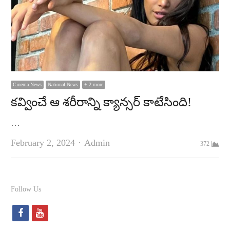
Cinema News
National News
+ 2 more
క‌వ్వించే ఆ శ‌రీరాన్ని క్యాన్సర్ కాటేసింది!
…
Author
February 2, 2024
Admin
372
Follow Us
f
y
a
o