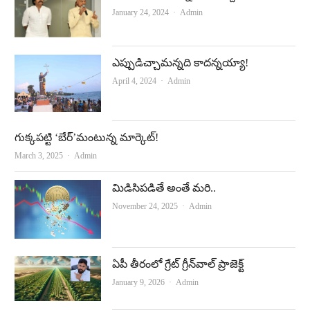
Author
January 24, 2024
Admin
ఎప్పుడిచ్చామన్నది కాదన్నయ్యా!
Author
April 4, 2024
Admin
గుక్కపట్టి ‘బేర్‌’మంటున్న మార్కెట్‌!
Author
March 3, 2025
Admin
మిడిసిపడితే అంతే మరి..
Author
November 24, 2025
Admin
ఏపీ తీరంలో గ్రేట్‌ గ్రీన్‌వాల్‌ ప్రాజెక్ట్‌
Author
January 9, 2026
Admin