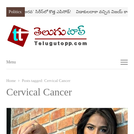
Nస్ట్రోక్‌
Politics:
‘అర‌వ’ సిరీస్‌లో కొత్త ఎపిసోడ్‌!
విడాకులదాకా వచ్చిన విజయ్‌ కాపురం
Menu
Menu
Home
Posts tagged:
Cervical Cancer
Cervical Cancer