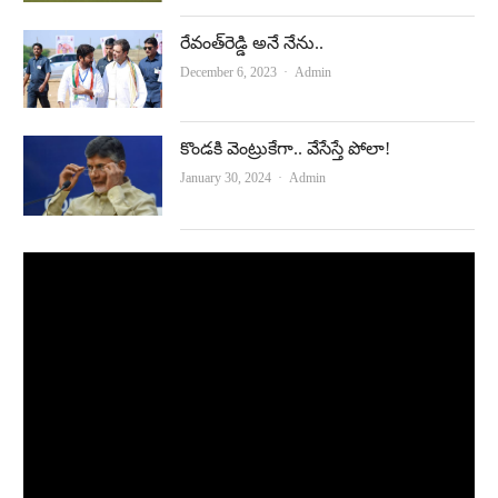
రేవంత్‌రెడ్డి అనే నేను..
Author
December 6, 2023
Admin
కొండకి వెంట్రుకేగా.. వేసేస్తే పోలా!
Author
January 30, 2024
Admin