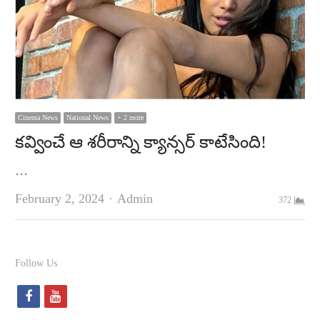
Cinema News
National News
+ 2 more
క‌వ్వించే ఆ శ‌రీరాన్ని క్యాన్సర్ కాటేసింది!
…
Author
February 2, 2024
Admin
372
Follow Us
f
y
a
o