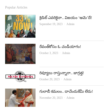
c
u
Popular Articles
e
t
క్రెడిట్‌ ఎవరికైనా.. విజయం ‘ఆమె’దే!
b
u
Author
September 19, 2023
Admin
o
b
o
e
k
రేవంత్‌కోసం ఓ చండీయాగం!
Author
October 3, 2023
Admin
రివ్యూలు రాస్తున్నారా.. జాగ్రత్త!
Author
October 29, 2023
Admin
గులాబీ కమలం.. దాచేందుకేమీ లేదు!
Author
November 20, 2023
Admin