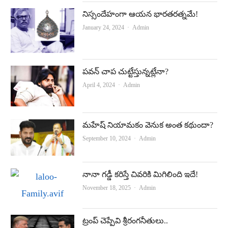
నిస్సందేహంగా ఆయన భారతరత్నమే!
Author
January 24, 2024
Admin
పవన్‌ చాప చుట్టేస్తున్నట్లేనా?
Author
April 4, 2024
Admin
మహేష్‌ నియామకం వెనుక అంత కథుందా?
Author
September 10, 2024
Admin
నానా గడ్డీ కరిస్తే చివరికి మిగిలింది ఇదే!
Author
November 18, 2025
Admin
ట్రంప్‌ చెప్పేవి శ్రీరంగనీతులు..