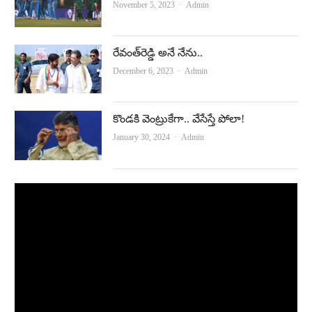
Author
November 5, 2023
Admin
రేవంత్‌రెడ్డి అనే నేను..
Author
December 6, 2023
Admin
కొండకి వెంట్రుకేగా.. వేసేస్తే పోలా!
Author
January 30, 2024
Admin