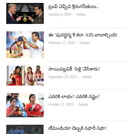
ట్రంప్‌ చెప్పేవి శ్రీరంగనీతులు..
Author
January 6, 2026
Admin
ఈ ‘పున‌ర్జ‌న్మ‌’కి క‌దా AIని వాడాల్సింది!
Author
February 25, 2026
Admin
సాయిపల్లవికీ ‘పెళ్లి’చేసేశారు!
Author
September 23, 2023
Admin
ఎవరికి లాభం? ఎవరికి నష్టం?
Author
October 12, 2023
Admin
టీమిండియా దెబ్బకి సఫారీ సఫా!