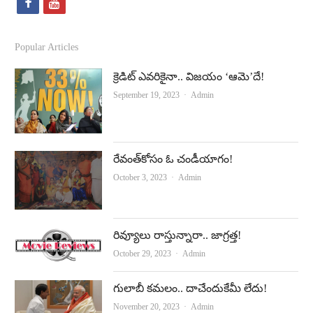
f
y
a
o
c
u
Popular Articles
e
t
క్రెడిట్‌ ఎవరికైనా.. విజయం ‘ఆమె’దే!
b
u
Author
September 19, 2023
Admin
o
b
o
e
k
రేవంత్‌కోసం ఓ చండీయాగం!
Author
October 3, 2023
Admin
రివ్యూలు రాస్తున్నారా.. జాగ్రత్త!
Author
October 29, 2023
Admin
గులాబీ కమలం.. దాచేందుకేమీ లేదు!
Author
November 20, 2023
Admin