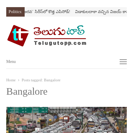
స్ట్రోక్‌
Politics:
‘అర‌వ’ సిరీస్‌లో కొత్త ఎపిసోడ్‌!
విడాకులదాకా వచ్చిన విజయ్‌ కాపురం
Menu
Menu
Home
Posts tagged:
Bangalore
Bangalore