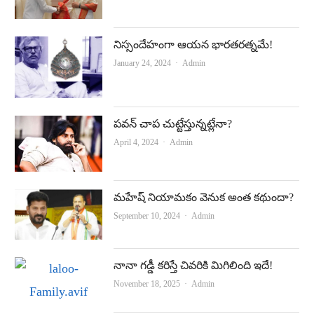
నిస్సందేహంగా ఆయన భారతరత్నమే!
Author
January 24, 2024
Admin
పవన్‌ చాప చుట్టేస్తున్నట్లేనా?
Author
April 4, 2024
Admin
మహేష్‌ నియామకం వెనుక అంత కథుందా?
Author
September 10, 2024
Admin
నానా గడ్డీ కరిస్తే చివరికి మిగిలింది ఇదే!
Author
November 18, 2025
Admin