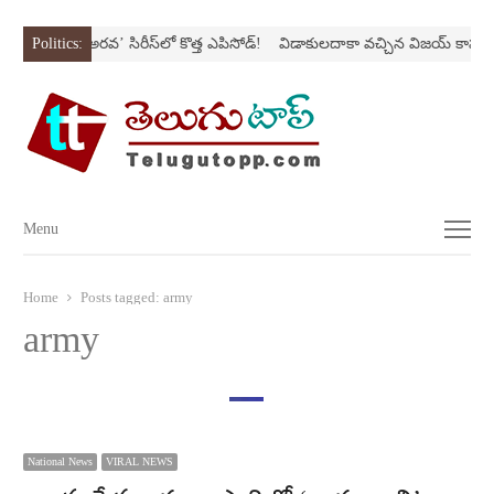
ONస్ట్రోక్‌
Politics:
‘అర‌వ’ సిరీస్‌లో కొత్త ఎపిసోడ్‌!
విడాకులదాకా వచ్చిన విజయ్‌ కాపురం
Menu
Menu
Home
Posts tagged:
army
army
National News
VIRAL NEWS