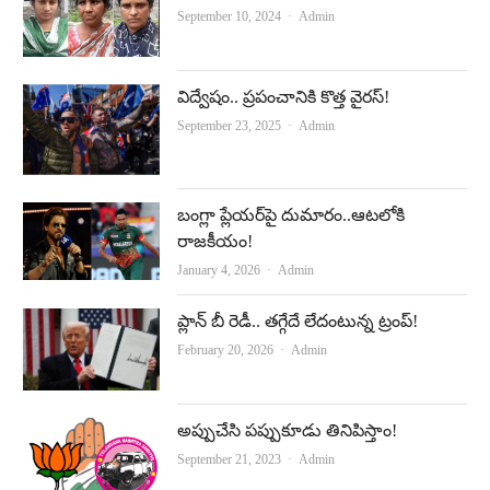
Author
September 10, 2024
Admin
విద్వేషం.. ప్రపంచానికి కొత్త వైరస్‌!
Author
September 23, 2025
Admin
బంగ్లా ప్లేయర్‌పై దుమారం..ఆటలోకి
రాజకీయం!
Author
January 4, 2026
Admin
ప్లాన్‌ బీ రెడీ.. తగ్గేదే లేదంటున్న ట్రంప్‌!
Author
February 20, 2026
Admin
అప్పుచేసి పప్పుకూడు తినిపిస్తాం!
Author
September 21, 2023
Admin