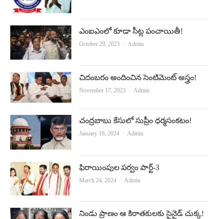
ఎంఐఎంలో కూడా సీట్ల పంచాయితీ!
Author
October 29, 2023
Admin
చిదంబరం అందించిన సెంటిమెంట్‌ అస్త్రం!
Author
November 17, 2023
Admin
చంద్ర‌బాబు కేసులో సుప్రీం ధ‌ర్మ‌సంక‌టం!
Author
January 16, 2024
Admin
ఫిరాయింపుల పర్వం పార్ట్‌-3
Author
March 24, 2024
Admin
నిండు ప్రాణం ఆ కిరాతకులకు సైనైడ్‌ చుక్క!